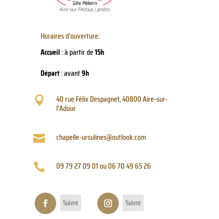
Horaires d'ouverture:
Accueil
: à partir de
15h
Départ
: avant
9h
40 rue Félix Despagnet, 40800 Aire-sur-

l'Adour
chapelle-ursulines@outlook.com

09 79 27 09 01 ou 06 70 49 65 26

Suivre
Suivre