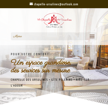
chapelle-ursulines@outlook.com
Menu
POUR VOTRE CONFORT
Un espace grandiose,
des services sur mesure
CHAPELLE DES URSULINES • GÎTE PÈLERINS • AIRE-SUR-
L’ADOUR