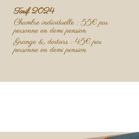
Tarif 2024
Chambre individuelle : 55€ par
personne en demi pension
Grange & dortoirs : 45€ par
personne en demi pension