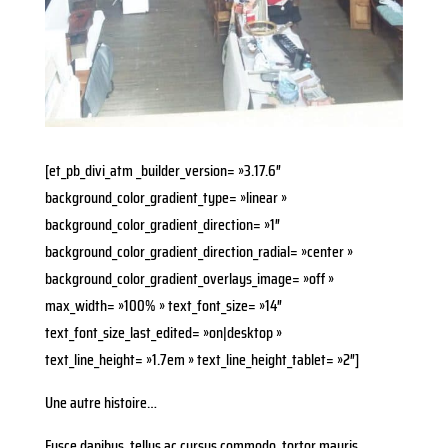
[et_pb_divi_atm _builder_version= »3.17.6″
background_color_gradient_type= »linear »
background_color_gradient_direction= »1″
background_color_gradient_direction_radial= »center »
background_color_gradient_overlays_image= »off »
max_width= »100% » text_font_size= »14″
text_font_size_last_edited= »on|desktop »
text_line_height= »1.7em » text_line_height_tablet= »2″]
Une autre histoire…
Fusce dapibus, tellus ac cursus commodo, tortor mauris